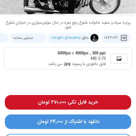
پرتره سیاه و سفید خانواده شلوغ پنج نفره در حال موتورسواری در خیابان شلوغ
شهر
خالق
narges-ghasemy
1743036
تصاویر مشابه
6000px
x
4000px , 300 ppi
3.73 MB
فایل دانلودی با پسوند
.jpg
می باشد
خرید فایل تکی 270,000 تومان
دانلود با اشتراک از 24,000 تومان