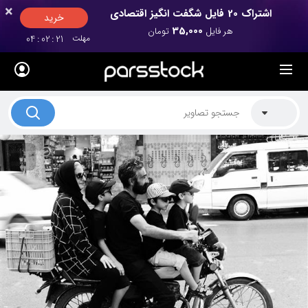
×
×
اشتراک 20 فایل شگفت انگیز اقتصادی
خرید
35,000
هر فایل
تومان
مهلت
20
:
02
:
04
لیست قیمت ها
کاربرد تصاویر
موضوعات تصاویر
دکوراسیون و فضاها
هنرمندان ایرانی
کسب درآمد از فروش تصاویر
021 28428845
تماس با ما
بلاگ پارس استاک