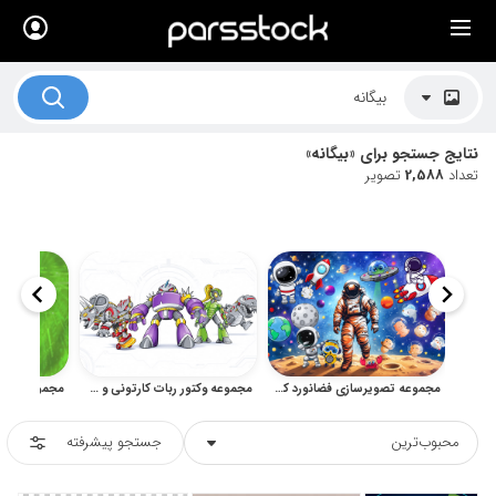
×
لیست قیمت ها
کاربرد تصاویر
نتایج جستجو برای «بیگانه»
موضوعات تصاویر
تعداد
2,588
تصویر
دکوراسیون و فضاها
هنرمندان ایرانی
کسب درآمد از فروش تصاویر
021 28428845
تماس با ما
مجموعه تصویرسازی فضانورد کارتونی برای طرح‌های کودکانه
مجموعه وکتور ربات کارتونی و سایبورگ فانتزی کودکانه
بلاگ پارس استاک
محبوب‌ترین
جستجو پیشرفته