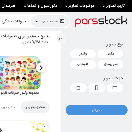
کاربرد تصاویر
موضوعات تصاویر
دکوراسیون و فضاها
هنرمندان ا
لیست قیمت ها
همه تصاویر
کاربرد تصاویر
نتایج جستجو برای «حیوانات 
تعداد
7,128
تصویر
نوع تصویر
موضوعات تصاویر
عکس
وکتور
دکوراسیون و فضاها
تصویرسازی
فتوشاپ
هنرمندان ایرانی
جهت تصویر
کسب درآمد از فروش تصاویر
021 28428845
تماس با ما
محبوب‌ترین
جدیدترین
نمایش
بلاگ پارس استاک