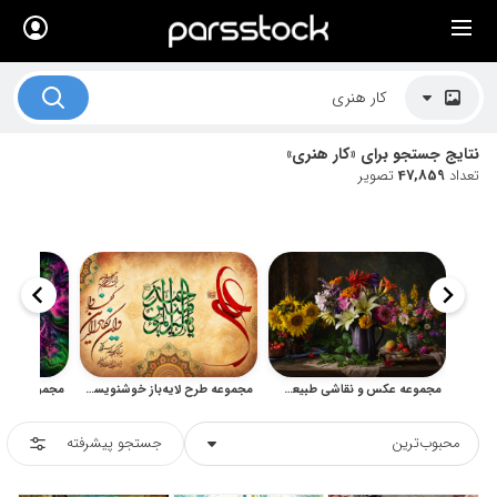
×
لیست قیمت ها
کاربرد تصاویر
نتایج جستجو برای «کار هنری»
موضوعات تصاویر
تعداد
47,859
تصویر
دکوراسیون و فضاها
هنرمندان ایرانی
کسب درآمد از فروش تصاویر
021 28428845
تماس با ما
مجموعه عکس و نقاشی طبیعت بی‌جان گل و گلدان
مجموعه طرح لایه‌باز خوشنویسی و تایپوگرافی اسلامی
بلاگ پارس استاک
محبوب‌ترین
جستجو پیشرفته