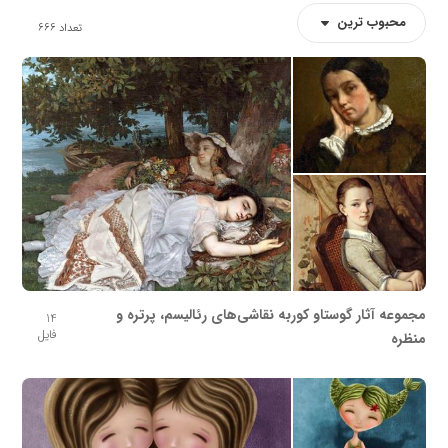
محبوب ترین
تعداد
666
مجموعه آثار گوستاو کوربه نقاشی‌های رئالیسم، پرتره و
14
فایل
منظره