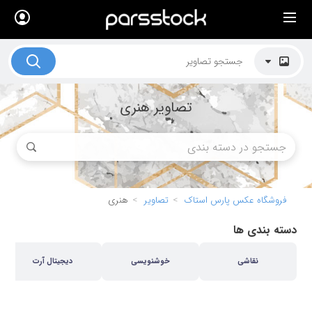
×
لیست قیمت ها
کاربرد تصاویر
تصاویر هنری
موضوعات تصاویر
دکوراسیون و فضاها
هنرمندان ایرانی
کسب درآمد از فروش تصاویر
فروشگاه عکس پارس استاک
تصاویر
هنری
021 28428845
دسته بندی ها
تماس با ما
نقاشی
خوشنویسی
دیجیتال آرت
بلاگ پارس استاک