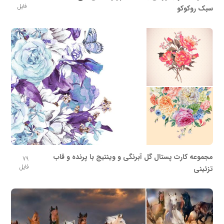
فایل
سبک روکوکو
مجموعه کارت پستال گل آبرنگی و وینتیج با پرنده و قاب
79
فایل
تزئینی