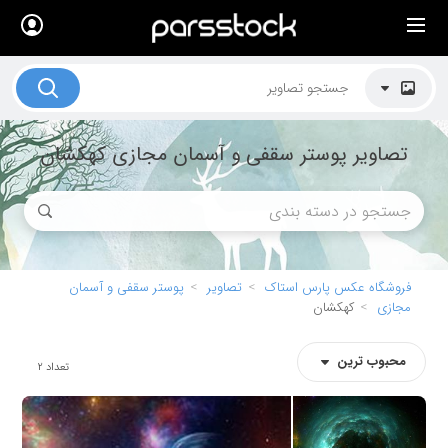
×
لیست قیمت ها
کاربرد تصاویر
تصاویر پوستر سقفی و آسمان مجازی کهکشان
موضوعات تصاویر
دکوراسیون و فضاها
هنرمندان ایرانی
کسب درآمد از فروش تصاویر
فروشگاه عکس پارس استاک
تصاویر
پوستر سقفی و آسمان
مجازی
کهکشان
021 28428845
تماس با ما
محبوب ترین
تعداد
2
بلاگ پارس استاک