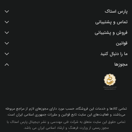
پارس استاک
تماس و پشتیبانی
خرید عکس با کیفیت
فروش و پشتیبانی
درباره ما
تماس با ما
قوانین
پرسش و پاسخ
(IR) 021 28428845
اشتراک / تمدید
ما را دنبال کنید
support@parsstock.ir
شرایط استفاده از وب سایت
بلاگ پارس استاک
مجوزها
سیاست حفظ حریم شخصی کاربران
نکات و ترفندهای طراحی گرافیکی
تمامي كالاها و خدمات اين فروشگاه، حسب مورد داراي مجوزهاي لازم از مراجع مربوطه
مي‌باشند و فعاليت‌هاي اين سايت تابع قوانين و مقررات جمهوري اسلامي ايران است.
تمامی حقوق این سایت متعلق به شرکت فنی مهندسی و نشر دیجیتال پارس استاک با
مجوز رسمی از وزارت فرهنگ و ارشاد اسلامی ایران می باشد.