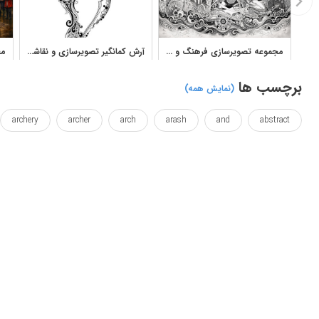
مجموعه تصویرسازی فرهنگ و شخصیت‌های ایرانی آثار فاطمه احمدیان
آرش کمانگیر تصویرسازی و نقاشی
برچسب ها
(نمایش همه)
archery
archer
arch
arash
and
abstract
graphic
ferdosi
fairytale
drawings
drawing
ame
queentop
project
persian
persia
paints
استوری
افسانه
انتزاعی
ایجاد
ایران
ایرانی
چکیده
خلاق
خلقت
داستان
رزرو
رنگ آمیزی
مشکی
نقاشی
نقاشی شده
نقاشی ها
هنر
هنر