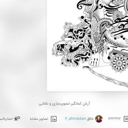
آرش کمانگیر تصویرسازی و نقاشی
خالق
F_ahmadian
1442492
تصاویر مشابه
استارباک