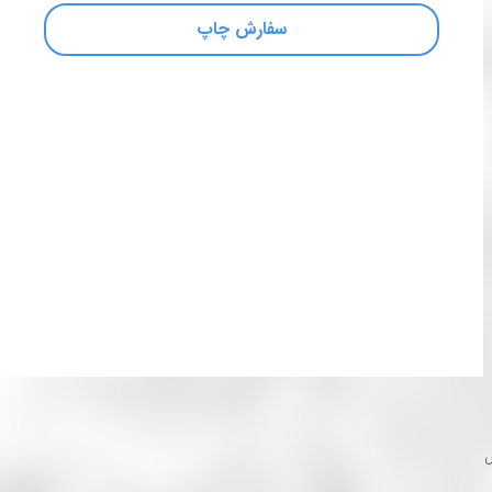
سفارش چاپ
س