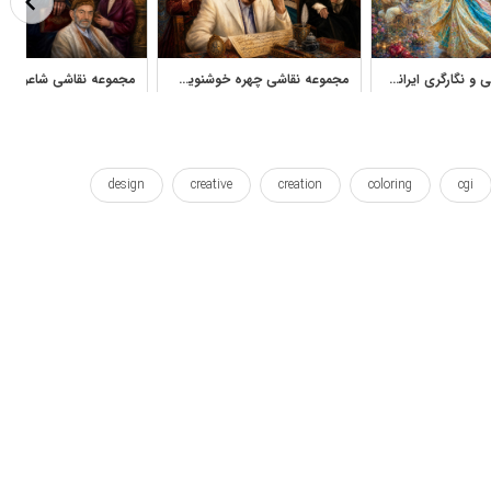
مجموعه نقاشی و نگارگری ایرانی با تصویرسازی شاعرانه و سنتی
مجموعه نقاشی چهره خوشنویسان برجسته ایرانی آثار استاد نادر لنجانی
design
creative
creation
coloring
cgi
paintings
painting
painted
paint
le
w
white
آبستره
آرت
آرش
اثر هنری
پروژه
تصاویر
تصویر
تصویرسازی
تیراندازی با کمان
فارسی
فردوسی
قوس
گرافیکی
لایه باز
کتاب
کماندار
کمانگیر
کوئین تاپ
کودکانه