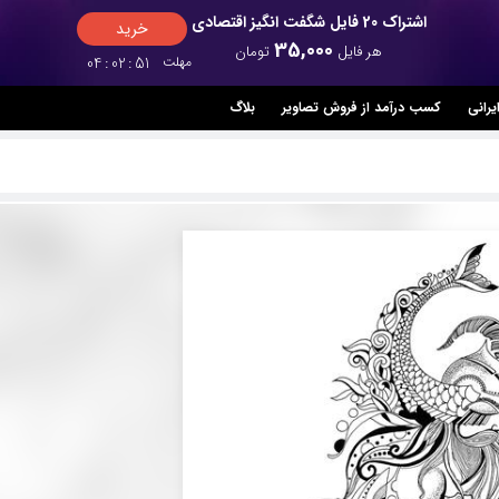
اشتراک 20 فایل شگفت انگیز اقتصادی
خرید
35,000
هر فایل
تومان
مهلت
50
:
02
:
04
یرانی
کسب درآمد از فروش تصاویر
بلاگ