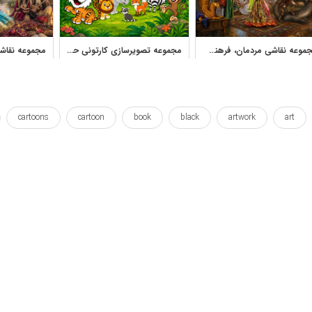
مجموعه نقاشی مردمان، فرهنگ و داستان‌های ایرانی نادر لنجانی
مجموعه تصویرسازی کارتونی حیوانات برای نقاشی و طرح کودکانه
cartoons
cartoon
book
black
artwork
art
gend
iranian
iran
imagery
illustrations
illustration
allposter
vector
story
sketch
shahnameh
shahn
ایلوستریشن
بردار
برداری
بلک
پارس
پارسی
سفید
سیاه
شاهنامه
طراحی
طرح
طرح لایه باز
ی
و
وال پوستر
وکتور
کار هنری
کارتون
کارتونی