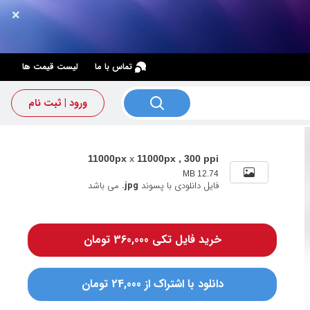
×
×
تماس با ما
لیست قیمت ها
ورود | ثبت نام
11000px
x
11000px , 300 ppi
12.74 MB
فایل دانلودی با پسوند
.jpg
می باشد
خرید فایل تکی 360,000 تومان
دانلود با اشتراک از 24,000 تومان