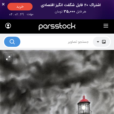
×
×
اشتراک 20 فایل شگفت انگیز اقتصادی
خرید
35,000
هر فایل
تومان
مهلت
48
:
02
:
04
لیست قیمت ها
کاربرد تصاویر
موضوعات تصاویر
دکوراسیون و فضاها
هنرمندان ایرانی
کسب درآمد از فروش تصاویر
021 28428845
تماس با ما
بلاگ پارس استاک