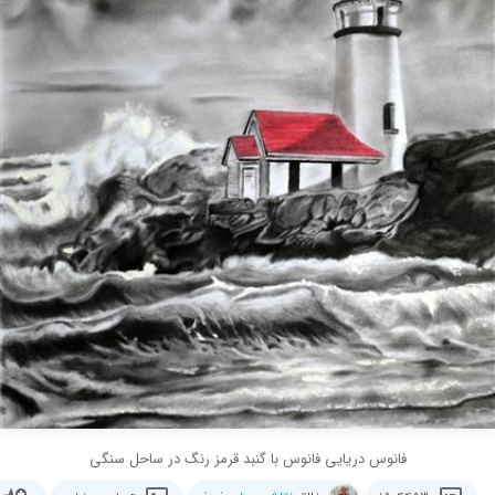
فانوس دریایی فانوس با گنبد قرمز رنگ در ساحل سنگی