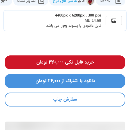
خالق
نقاشی های فرخ
1504453
تصاویر مشابه
4400px
x
6288px , 300 ppi
14.68 MB
فایل دانلودی با پسوند
.jpg
می باشد
خرید فایل تکی 360,000 تومان
دانلود با اشتراک از 24,000 تومان
سفارش چاپ