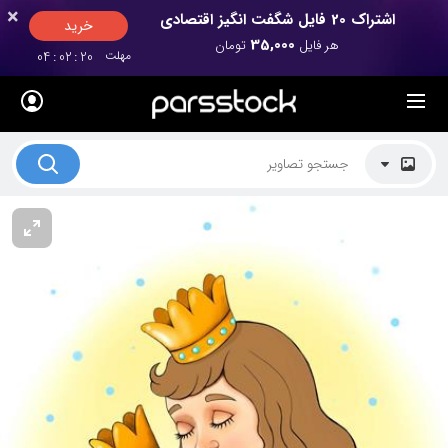
×
×
اشتراک 20 فایل شگفت انگیز اقتصادی
خرید
35,000
هر فایل
تومان
مهلت
20
:
02
:
04
لیست قیمت ها
کاربرد تصاویر
موضوعات تصاویر
دکوراسیون و فضاها
هنرمندان ایرانی
کسب درآمد از فروش تصاویر
021 28428845
تماس با ما
بلاگ پارس استاک