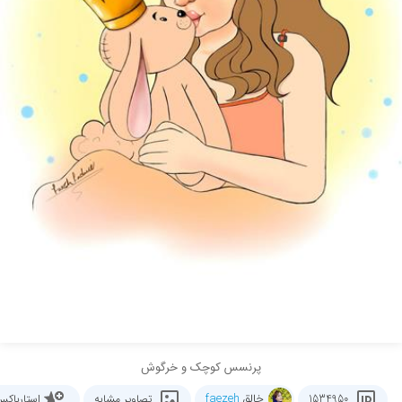
پرنسس کوچک و خرگوش
خالق
faezeh
1534950
تصاویر مشابه
استارباک