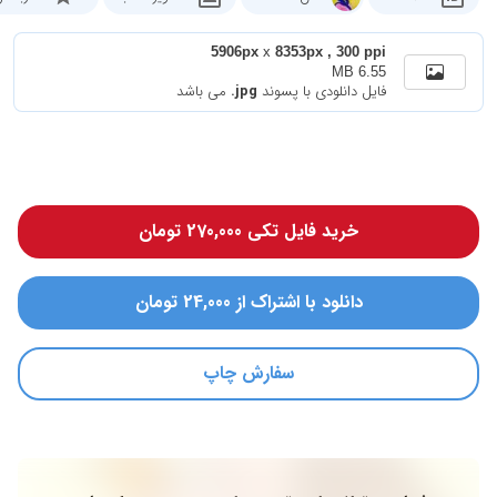
5906px
x
8353px , 300 ppi
6.55 MB
فایل دانلودی با پسوند
.jpg
می باشد
خرید فایل تکی 270,000 تومان
دانلود با اشتراک از 24,000 تومان
سفارش چاپ