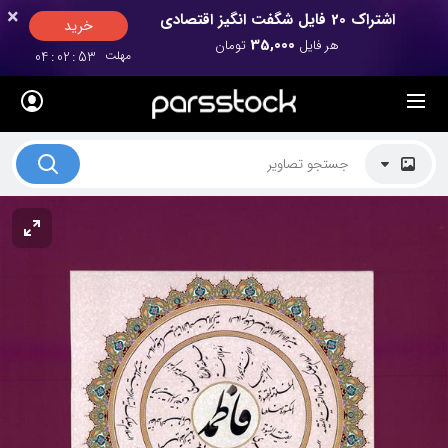
×
×
اشتراک 20 فایل شگفت انگیز اقتصادی
خرید
35,000
هر فایل
تومان
مهلت
53
:
02
:
04
لیست قیمت ها
کاربرد تصاویر
موضوعات تصاویر
دکوراسیون و فضاها
هنرمندان ایرانی
کسب درآمد از فروش تصاویر
021 28428845
تماس با ما
بلاگ پارس استاک