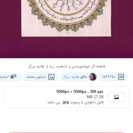
فاطمه اثر خوشنویسی و تذهیب زیبا از هانیه برزگر
خالق
هانیه برزگر
1536450
تصاویر مشابه
استارب
5500px
x
5500px , 300 ppi
17.28 MB
فایل دانلودی با پسوند
.jpg
می باشد