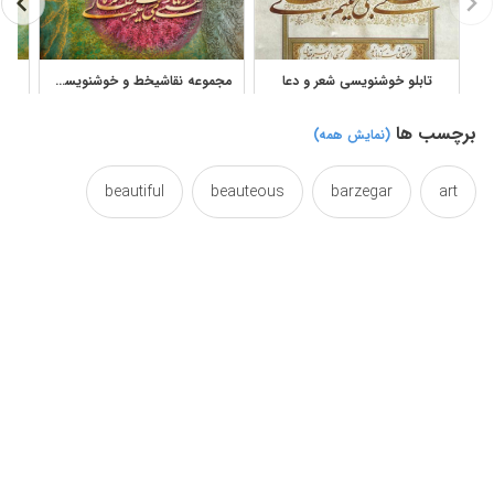
تابلو خوشنویسی شعر و دعا
مجموعه نقاشیخط و خوشنویسی هانیه برزگر برای دکور و چاپ
برچسب ها
(نمایش همه)
beautiful
beauteous
barzegar
art
caligraphy
beauty
beautuful
beautifully
calligraphy
calligraphical
calligraphic
efficacy
effect
decorative
canvas
hanieh
gilding
gild
fatemeh
fateme