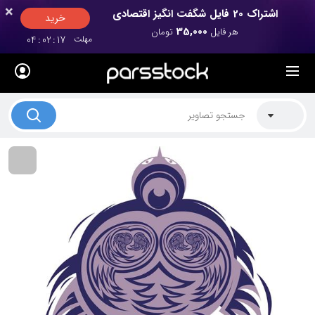
×
×
اشتراک 20 فایل شگفت انگیز اقتصادی
خرید
35,000
هر فایل
تومان
مهلت
17
:
02
:
04
لیست قیمت ها
کاربرد تصاویر
موضوعات تصاویر
دکوراسیون و فضاها
هنرمندان ایرانی
کسب درآمد از فروش تصاویر
021 28428845
تماس با ما
بلاگ پارس استاک