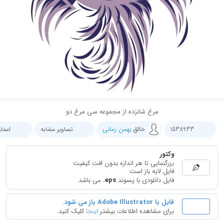
مرغ شانزده از مجموعه سی مرغ دو
خالق
بهمن زمانی
1538933
تصاویر مشابه
استا
وکتور
بزرگنمایی تا هر اندازه بدون افت کیفیت
فایل لایه باز است
فایل دانلودی با پسوند
.eps
می باشد
فایل با Adobe Illustrator باز می شود.
برای مشاهده اطلاعات بیشتر
اینجا
کلیک کنید.