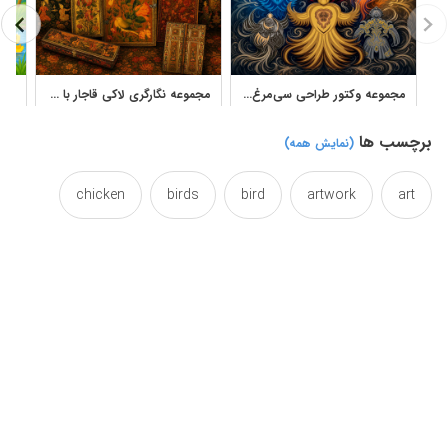
مجموعه وکتور طراحی سی‌مرغ آثار بهمن زمانی با فرم‌های تزئینی و ایرانی
مجموعه نگارگری لاکی قاجار با طرح گل و مرغ و شکارگاه
برچسب ها
(نمایش همه)
chicken
birds
bird
artwork
art
complex
collections
collection
chickens
illustration
hens
hen
fowl
du
persian
painting
miniature
iran
sixteen
si
sets
set
queentop