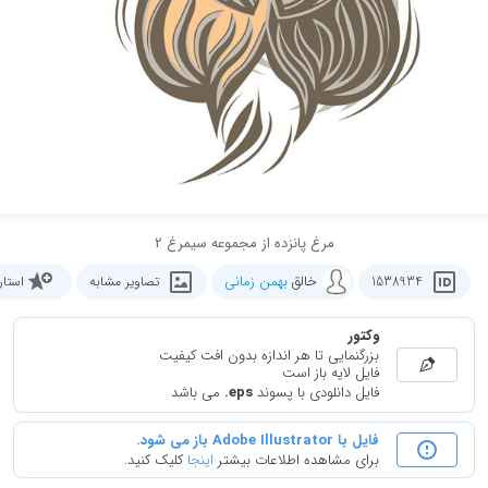
مرغ پانزده از مجموعه سیمرغ 2
خالق
بهمن زمانی
1538934
تصاویر مشابه
استا
وکتور
بزرگنمایی تا هر اندازه بدون افت کیفیت
فایل لایه باز است
فایل دانلودی با پسوند
.eps
می باشد
فایل با Adobe Illustrator باز می شود.
برای مشاهده اطلاعات بیشتر
اینجا
کلیک کنید.