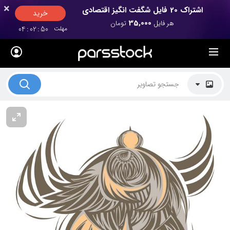
×
×
اشتراک 20 فایل شگفت انگیز اقتصادی
خرید
35,000
هر فایل
تومان
مهلت
49
:
02
:
04
لیست قیمت ها
کاربرد تصاویر
موضوعات تصاویر
دکوراسیون و فضاها
هنرمندان ایرانی
کسب درآمد از فروش تصاویر
021 28428845
تماس با ما
بلاگ پارس استاک