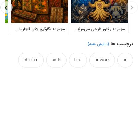
مجموعه وکتور طراحی سی‌مرغ آثار بهمن زمانی با فرم‌های تزئینی و ایرانی
مجموعه نگارگری لاکی قاجار با طرح گل و مرغ و شکارگاه
برچسب ها
(نمایش همه)
chicken
birds
bird
artwork
art
complex
collections
collection
chickens
illustration
hens
hen
fowl
fifteen
persian
painting
miniature
iran
simurgh
simorgh
sets
set
queentop