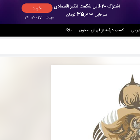
اشتراک 20 فایل شگفت انگیز اقتصادی
خرید
35,000
هر فایل
تومان
مهلت
17
:
02
:
04
یرانی
کسب درآمد از فروش تصاویر
بلاگ