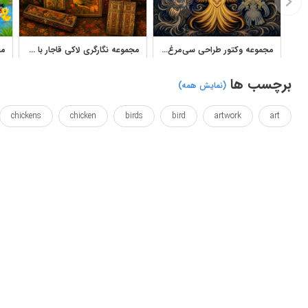
مجموعه وکتور طراحی سی‌مرغ آثار بهمن زمانی با فرم‌های تزئینی و ایرانی
مجموعه نگارگری لاکی قاجار با طرح گل و مرغ و شکارگاه
برچسب ها
(نمایش همه)
chickens
chicken
birds
bird
artwork
art
si
sets
set
queentop
persian
painting
پارسی
پرندگان
پرنده
پرنده ها
پیچیده
تصویر
مینیاتور
نقاشی
نگارگری
هنر
هنری
وال پوستر