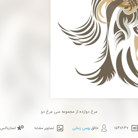
مرغ دوازده از مجموعه سی مرغ دو
خالق
بهمن زمانی
1538937
تصاویر مشابه
استارباکس