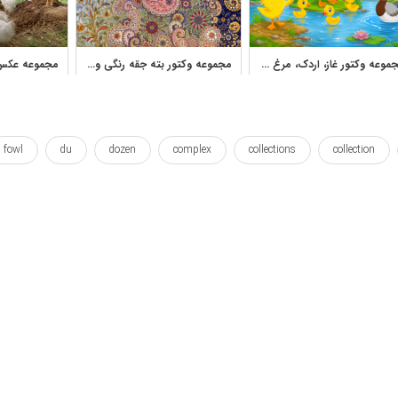
مجموعه وکتور غاز، اردک، مرغ و حیوانات مزرعه
مجموعه وکتور بته جقه رنگی و پترن گل و مرغ برای طرح پارچه
fowl
du
dozen
complex
collections
collection
wallposter
two
twelver
twelve
thirty
suite
تصویرسازی
تنظیم
دو
دوازده
ست
سی
کار هنری
کوئین تاپ