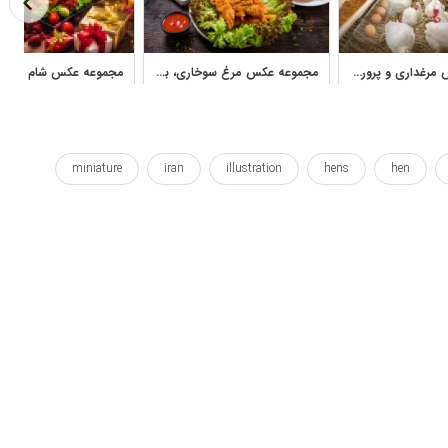
مجموعه عکس مرغداری و پرورش مرغ؛ مرغ، جوجه و طیور
مجموعه عکس مرغ سوخاری، بال کنتاکی و فست‌فود باکیفیت
miniature
iran
illustration
hens
hen
آرت
اثر هنری
ایران
ایرانی
ایلوستریشن
فارسی
گذاشتن
مجموعه
مجموعه ها
مرغ