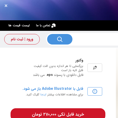
×
×
تماس با ما
لیست قیمت ها
ورود | ثبت نام
وکتور
بزرگنمایی تا هر اندازه بدون افت کیفیت
فایل لایه باز است
فایل دانلودی با پسوند
.eps
می باشد
فایل با Adobe Illustrator باز می شود.
برای مشاهده اطلاعات بیشتر
اینجا
کلیک کنید.
خرید فایل تکی 270,000 تومان