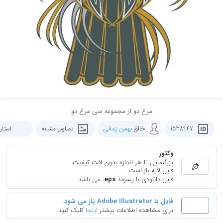
مرغ دو از مجموعه سی مرغ دو
خالق
بهمن زمانی
1538947
تصاویر مشابه
استار
وکتور
بزرگنمایی تا هر اندازه بدون افت کیفیت
فایل لایه باز است
فایل دانلودی با پسوند
.eps
می باشد
فایل با Adobe Illustrator باز می شود.
برای مشاهده اطلاعات بیشتر
اینجا
کلیک کنید.