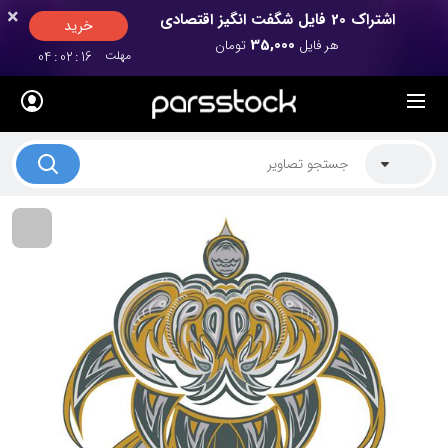
×
×
اشتراک 20 فایل شگفت انگیز اقتصادی
خرید
35,000
هر فایل
تومان
مهلت
16
:
02
:
04
لیست قیمت ها
کاربرد تصاویر
موضوعات تصاویر
دکوراسیون و فضاها
هنرمندان ایرانی
کسب درآمد از فروش تصاویر
021 28428845
تماس با ما
بلاگ پارس استاک