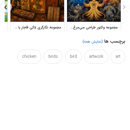
مجموعه وکتور طراحی سی‌مرغ آثار بهمن زمانی با فرم‌های تزئینی و ایرانی
مجموعه نگارگری لاکی قاجار با طرح گل و مرغ و شکارگاه
برچسب ها
(نمایش همه)
chicken
birds
bird
artwork
art
complex
collections
collection
chickens
illustration
hens
hen
fowl
du
persian
painting
miniature
iran
suite
si
sets
set
queentop