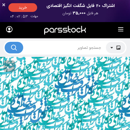
×
×
اشتراک 20 فایل شگفت انگیز اقتصادی
خرید
35,000
هر فایل
تومان
مهلت
53
:
02
:
04
لیست قیمت ها
کاربرد تصاویر
موضوعات تصاویر
دکوراسیون و فضاها
هنرمندان ایرانی
کسب درآمد از فروش تصاویر
021 28428845
تماس با ما
بلاگ پارس استاک