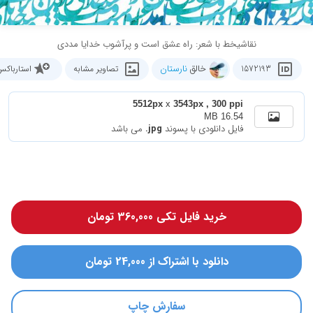
نقاشیخط با شعر: راه عشق است و پرآشوب خدایا مددی
خالق
نارستان
1572193
تصاویر مشابه
استارباک
5512px
x
3543px , 300 ppi
16.54 MB
فایل دانلودی با پسوند
.jpg
می باشد
خرید فایل تکی 360,000 تومان
دانلود با اشتراک از 24,000 تومان
سفارش چاپ