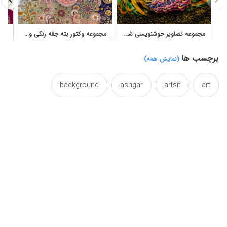
مجموعه تصاویر خوشنویسی شکسته نستعلیق دیجیتال و نقاشیخط انتزاعی
مجموعه وکتور بته جقه رنگی و پترن گل و مرغ برای طرح پارچه
برچسب ها
(نمایش همه)
background
ashgar
artsit
art
caligraphy
black
backround
backgrounds
calligraphy
calligraphical
calligraphic
dishcloth
cloths
cloth
calligraphypainting
fabric
drawings
drawing
drape