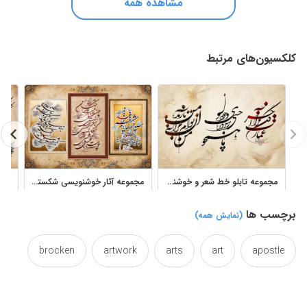
مشاهده همه
کلکسیون‌های مرتبط
مجموعه تابلو خط شعر و خوشنویسی شکسته نستعلیق احسان رسول منش
مجموعه آثار خوشنویسی شکسته نستعلیق احسان رسول منش با تذهیب
برچسب ها
(نمایش همه)
brocken
artwork
arts
art
apostle
calligrapher
caligraphy
busted
broken