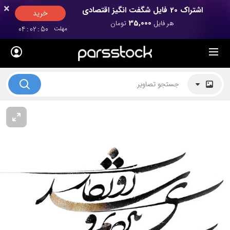
×
×
اشتراک 20 فایل شگفت انگیز اقتصادی
خرید
35,000
هر فایل
تومان
مهلت
50
:
02
:
04
لیست قیمت ها
کاربرد تصاویر
موضوعات تصاویر
دکوراسیون و فضاها
هنرمندان ایرانی
کسب درآمد از فروش تصاویر
021 28428845
تماس با ما
بلاگ پارس استاک