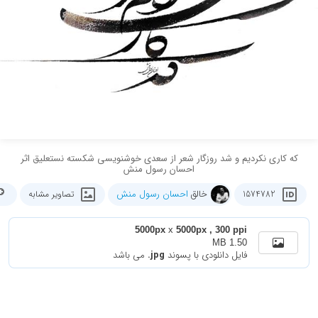
که کاری نکردیم و شد روزگار شعر از سعدی خوشنویسی شکسته نستعلیق اثر
احسان رسول منش
خالق
احسان رسول منش
1574782
تصاویر مشابه
5000px
x
5000px , 300 ppi
1.50 MB
فایل دانلودی با پسوند
.jpg
می باشد