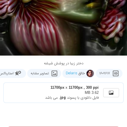
دختر زیبا در پوشش شیشه
خالق
Delaris
1609617
تصاویر مشابه
استارباکس
11700px
x
11700px , 300 ppi
3.62 MB
فایل دانلودی با پسوند
.jpg
می باشد