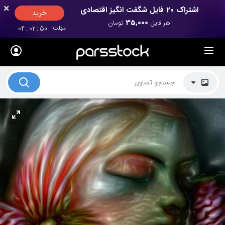
×
×
اشتراک 20 فایل شگفت انگیز اقتصادی
خرید
35,000
هر فایل
تومان
مهلت
49
:
02
:
04
لیست قیمت ها
کاربرد تصاویر
موضوعات تصاویر
دکوراسیون و فضاها
هنرمندان ایرانی
کسب درآمد از فروش تصاویر
021 28428845
تماس با ما
بلاگ پارس استاک