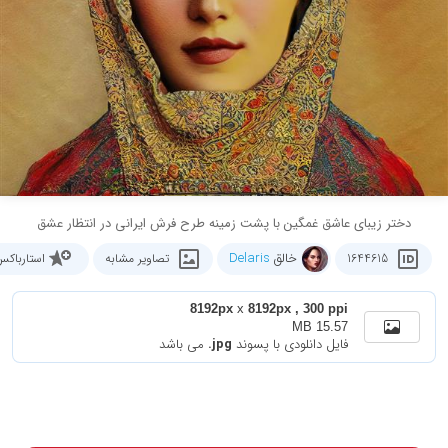
دختر زیبای عاشق غمگین با پشت زمینه طرح فرش ایرانی در انتظار عشق
خالق
Delaris
1644615
تصاویر مشابه
استارباک
8192px
x
8192px , 300 ppi
15.57 MB
فایل دانلودی با پسوند
.jpg
می باشد