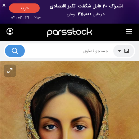
×
×
اشتراک 20 فایل شگفت انگیز اقتصادی
خرید
35,000
هر فایل
تومان
مهلت
49
:
02
:
04
لیست قیمت ها
کاربرد تصاویر
موضوعات تصاویر
دکوراسیون و فضاها
هنرمندان ایرانی
کسب درآمد از فروش تصاویر
021 28428845
تماس با ما
بلاگ پارس استاک