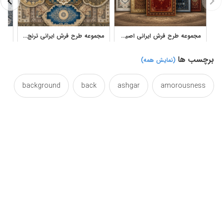
مجموعه طرح فرش ایرانی اصیل با قاب و ترنج کلاسیک
مجموعه طرح فرش ایرانی ترنج‌دار و کلاسیک برای تولید فرش و دکور
برچسب ها
(نمایش همه)
background
back
ashgar
amorousness
beauty
backside
backs
backgrounds
carpets
carpeting
carpet
behind
expect
designs
design
dark
damsel
gnarl
girl
expecting
expectation