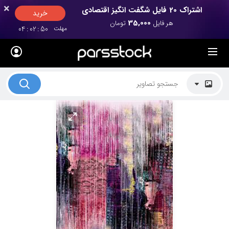
×
×
اشتراک 20 فایل شگفت انگیز اقتصادی
خرید
35,000
هر فایل
تومان
مهلت
49
:
02
:
04
لیست قیمت ها
کاربرد تصاویر
موضوعات تصاویر
دکوراسیون و فضاها
هنرمندان ایرانی
کسب درآمد از فروش تصاویر
021 28428845
تماس با ما
بلاگ پارس استاک