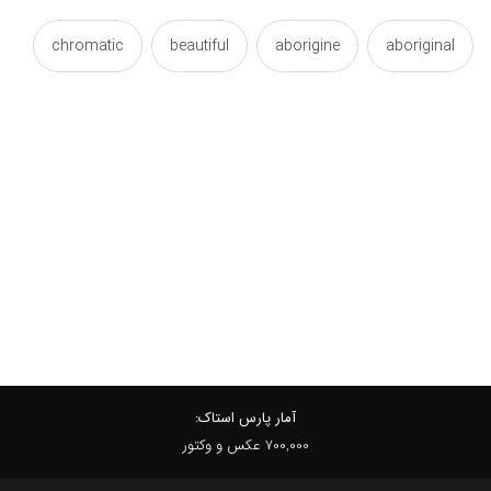
chromatic
beautiful
aborigine
aboriginal
colorful
colored
colorant
color
design
coloured
colory
colorized
headdress
fabric
endemic
designs
kerchief
indigenous
hijab
headscarf
outlined
nomads
natives
native
pinky
pinks
pinkness
pink
pattern
آمار پارس استاک:
700,000 عکس و وکتور
purple
projections
print
plot
plan