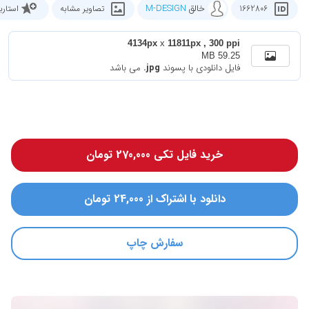
خالق
M-DESIGN
1662806
تصاویر مشابه
استار
4134px
x
11811px , 300 ppi
59.25 MB
فایل دانلودی با پسوند
.jpg
می باشد
خرید فایل تکی 270,000 تومان
دانلود با اشتراک از 24,000 تومان
سفارش چاپ