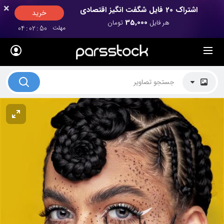
×
×
اشتراک 20 فایل شگفت انگیز اقتصادی
خرید
35,000
هر فایل
تومان
مهلت
50
:
02
:
04
لیست قیمت ها
کاربرد تصاویر
موضوعات تصاویر
دکوراسیون و فضاها
هنرمندان ایرانی
کسب درآمد از فروش تصاویر
021 28428845
تماس با ما
بلاگ پارس استاک