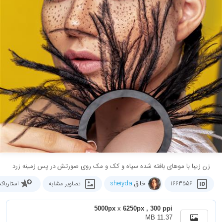
زن زیبا با موهای بافته شده سیاه و کک و مک روی صورتش در پس زمینه زرد
خالق
sheiyda
1663556
تصاویر مشابه
استاربا
5000px
x
6250px , 300 ppi
11.37 MB