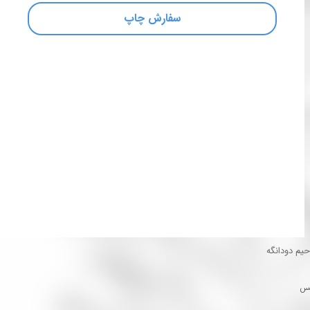
سفارش چاپ
یم دودانگه
کس