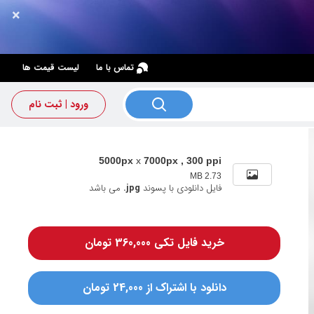
×
×
تماس با ما
لیست قیمت ها
ورود | ثبت نام
5000px
x
7000px , 300 ppi
2.73 MB
فایل دانلودی با پسوند
.jpg
می باشد
خرید فایل تکی 360,000 تومان
دانلود با اشتراک از 24,000 تومان