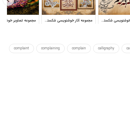
مجموعه آثار خوشنویسی شکسته نستعلیق احسان رسول منش
مجموعه آثار خوشنویسی شکسته نستعلیق احسان رسول منش با تذهیب
complaint
complaining
complain
calligraphy
ca
parsi
pars
original
ney
nastaliq
nas
vintage
wallposter
white
work
آرت
اثر
پتینه
تاتو
تتو
جدا شده
خالکوبی
خط
شکایت کردن
شکسته
طرح لایه باز
فارسی
نی
نی ها
هنر
هنرها
هنری
وال پوستر