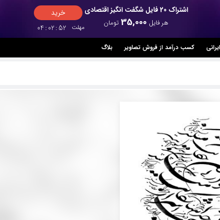
اشتراک 20 فایل شگفت انگیز اقتصادی
خرید
35,000
هر فایل
تومان
مهلت
52
:
02
:
04
یرانی
کسب درآمد از فروش تصاویر
بلاگ