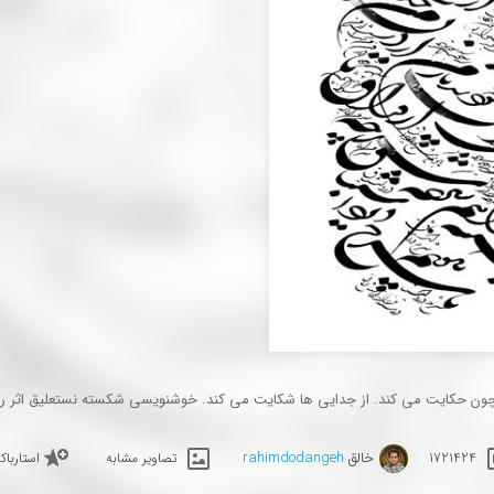
چون حکایت می کند. از جدایی ها شکایت می کند. خوشنویسی شکسته نستعلیق اثر رح
خالق
rahimdodangeh
1721424
تصاویر مشابه
استاربا