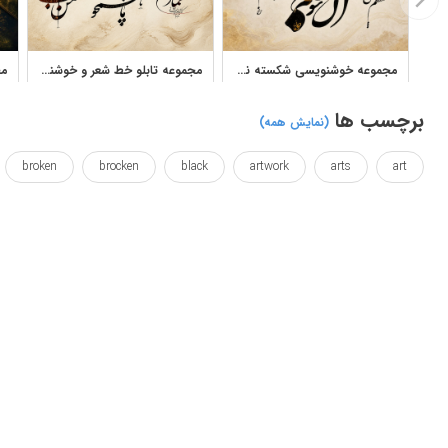
مجموعه خوشنویسی شکسته نستعلیق از اشعار پارسی آثار رحیم دودانگه
مجموعه تابلو خط شعر و خوشنویسی شکسته نستعلیق احسان رسول منش
برچسب ها
(نمایش همه)
broken
brocken
black
artwork
arts
art
nge
fractured
farsi
efficacy
effect
dodangeh
reed
rahim
queentop
poem
persian
persia
اثر هنری
اصلی
افکت
اورجینال
اوریجینال
ایران
خط نسخ
خطاطی
خوشنویس
خوشنویسی
خوشنویسی
فونت
قدیمی
گرانج
گرانژ
لایه باز
متن
م
وینتیج
کار
کار هنری
کهنه
کوئین تاپ