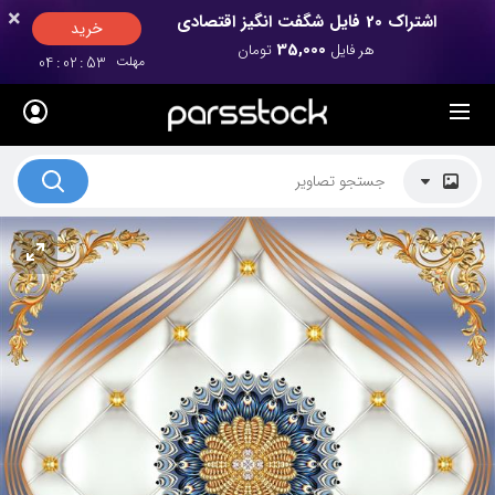
×
×
اشتراک 20 فایل شگفت انگیز اقتصادی
خرید
35,000
هر فایل
تومان
مهلت
52
:
02
:
04
لیست قیمت ها
کاربرد تصاویر
موضوعات تصاویر
دکوراسیون و فضاها
هنرمندان ایرانی
کسب درآمد از فروش تصاویر
021 28428845
تماس با ما
بلاگ پارس استاک