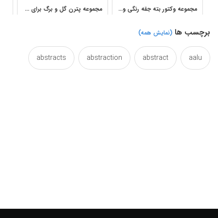
مجموعه وکتور بته جقه رنگی و پترن گل و مرغ برای طرح پارچه
مجموعه پترن گل و برگ برای طراحی پارچه و دکوراسیون
برچسب ها
(نمایش همه)
abstracts
abstraction
abstract
aalu
adornment
adorning
adorned
adorn
applauding
applaud
antique
antiquated
architectural
arabic
arabian
arabesque
art
arhitecture
architectures
architecture
background
artsit
artistic
artic