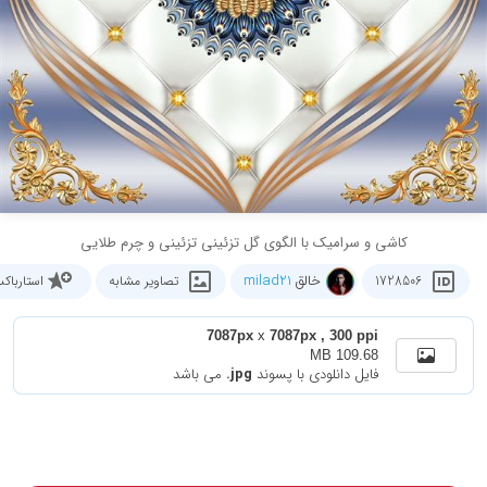
کاشی و سرامیک با الگوی گل تزئینی تزئینی و چرم طلایی
خالق
milad21
1728506
تصاویر مشابه
استارباک
7087px
x
7087px , 300 ppi
109.68 MB
فایل دانلودی با پسوند
.jpg
می باشد