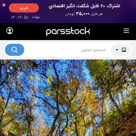
×
×
اشتراک 20 فایل شگفت انگیز اقتصادی
خرید
35,000
هر فایل
تومان
مهلت
49
:
02
:
04
لیست قیمت ها
کاربرد تصاویر
موضوعات تصاویر
دکوراسیون و فضاها
هنرمندان ایرانی
کسب درآمد از فروش تصاویر
021 28428845
تماس با ما
بلاگ پارس استاک