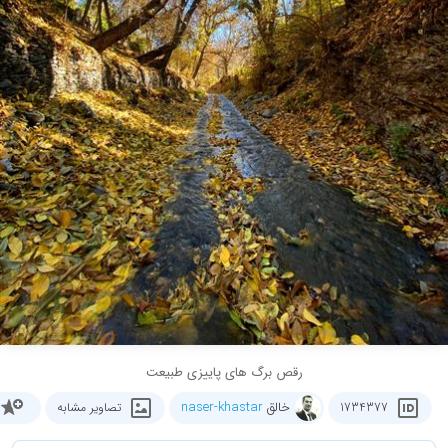
رقص برگ های پاییزی طبیعت
خالق
naser-khastar
1734377
تصاویر مشابه