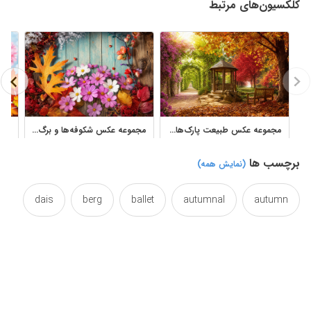
کلکسیون‌های مرتبط
مجموعه عکس طبیعت پارک‌های بهاری و پاییزی با مسیر و درختان رنگارنگ
مجموعه عکس شکوفه‌ها و برگ‌های پاییزی روی چوب با کیفیت بالا
برچسب ها
(نمایش همه)
dais
berg
ballet
autumnal
autumn
leaf
lake
fallseason
fall
dance
photo
naturel
nature
natura
natur