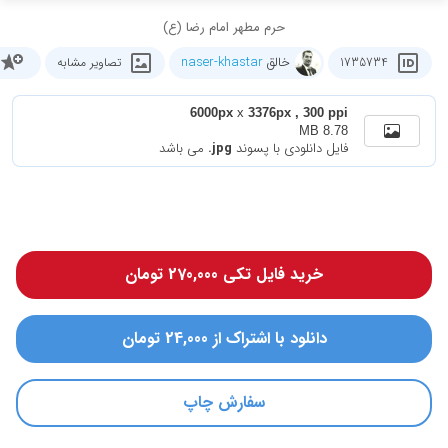
حرم مطهر امام رضا (ع)
خالق
naser-khastar
1735734
تصاویر مشابه
6000px
x
3376px , 300 ppi
8.78 MB
فایل دانلودی با پسوند
.jpg
می باشد
خرید فایل تکی 270,000 تومان
دانلود با اشتراک از 24,000 تومان
سفارش چاپ