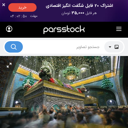
×
×
اشتراک 20 فایل شگفت انگیز اقتصادی
خرید
35,000
هر فایل
تومان
مهلت
50
:
02
:
04
لیست قیمت ها
کاربرد تصاویر
موضوعات تصاویر
دکوراسیون و فضاها
هنرمندان ایرانی
کسب درآمد از فروش تصاویر
021 28428845
تماس با ما
بلاگ پارس استاک