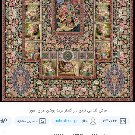
فرش گلدانی ترنج دار گلدار قرمز روشن طرح اهورا
خالق
ashrafi-carpet
1737744
تصاویر مشابه