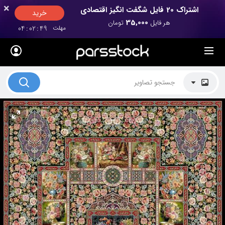
×
×
اشتراک 20 فایل شگفت انگیز اقتصادی
خرید
35,000
هر فایل
تومان
مهلت
48
:
02
:
04
لیست قیمت ها
کاربرد تصاویر
موضوعات تصاویر
دکوراسیون و فضاها
هنرمندان ایرانی
کسب درآمد از فروش تصاویر
021 28428845
تماس با ما
بلاگ پارس استاک