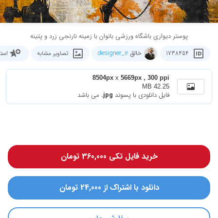
پوستر دیواری باشگاه ورزشی بانوان با زمینه نارنجی زرد و پتینه
خالق
designer_ir
1738454
تصاویر مشابه
است
8504px
x
5669px , 300 ppi
42.25 MB
فایل دانلودی با پسوند
.jpg
می باشد
خرید فایل تکی 360,000 تومان
دانلود با اشتراک از 24,000 تومان