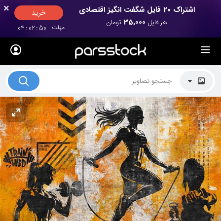
×
×
اشتراک 20 فایل شگفت انگیز اقتصادی
خرید
35,000
هر فایل
تومان
مهلت
49
:
02
:
04
لیست قیمت ها
کاربرد تصاویر
موضوعات تصاویر
دکوراسیون و فضاها
هنرمندان ایرانی
کسب درآمد از فروش تصاویر
021 28428845
تماس با ما
بلاگ پارس استاک