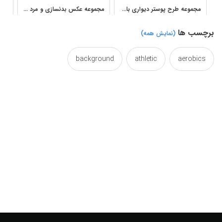
مجموعه طرح پوستر دیواری باشگاه بانوان با سبک انگیزشی ورزشی
مجموعه عکس بدنسازی و مرد عضلانی برای طراحی ورزشی
برچسب ها
(نمایش همه)
background
athletic
aerobics
clubs
club
bodybuilding
backgrounds
designed
design
desig
des
drawn
draw
designing
designideas
energize
energies
energetics
druse
exercising
exercise
excercise
energy