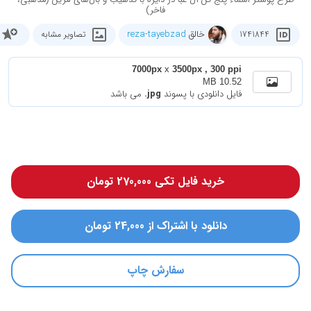
فاخر)
خالق
reza-tayebzad
1741844
تصاویر مشابه
7000px
x
3500px , 300 ppi
10.52 MB
فایل دانلودی با پسوند
.jpg
می باشد
خرید فایل تکی 270,000 تومان
دانلود با اشتراک از 24,000 تومان
سفارش چاپ