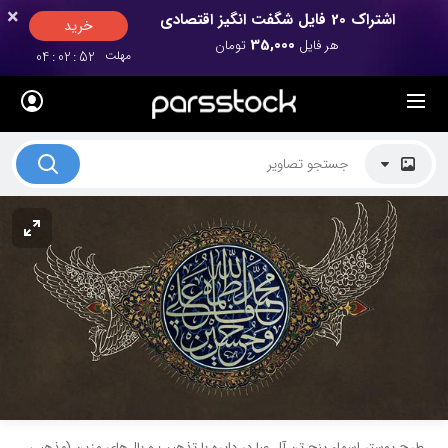
×
×
اشتراک 20 فایل شگفت انگیز اقتصادی
خرید
35,000
هر فایل
تومان
مهلت
52
:
02
:
04
لیست قیمت ها
کاربرد تصاویر
موضوعات تصاویر
دکوراسیون و فضاها
هنرمندان ایرانی
کسب درآمد از فروش تصاویر
021 28428845
تماس با ما
بلاگ پارس استاک
طرح پوستر اسماء پنج تن آل عبا در دایره با تذهیب و بال‌های مزین (مذهبی،