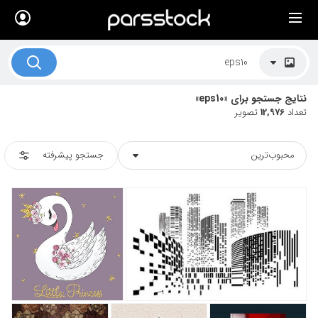
×
لیست قیمت ها
کاربرد تصاویر
نتایج جستجو برای «eps10»
موضوعات تصاویر
تعداد
12,976
تصویر
دکوراسیون و فضاها
محبوب‌ترین
جستجو پیشرفته
هنرمندان ایرانی
کسب درآمد از فروش تصاویر
021 28428845
تماس با ما
بلاگ پارس استاک