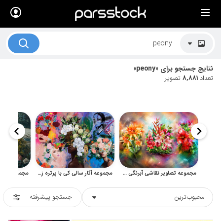
×
لیست قیمت ها
کاربرد تصاویر
نتایج جستجو برای «peony»
موضوعات تصاویر
تعداد
8,881
تصویر
دکوراسیون و فضاها
هنرمندان ایرانی
کسب درآمد از فروش تصاویر
021 28428845
تماس با ما
مجموعه تصاویر نقاشی آبرنگی گل طرح‌های هنری و آبستره گل‌های رنگارنگ
مجموعه آثار سالی کی با پرتره زنان و تاج‌های گل رنگارنگ
بلاگ پارس استاک
محبوب‌ترین
جستجو پیشرفته