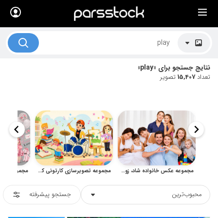
×
لیست قیمت ها
کاربرد تصاویر
نتایج جستجو برای «play»
موضوعات تصاویر
تعداد
15,407
تصویر
دکوراسیون و فضاها
هنرمندان ایرانی
کسب درآمد از فروش تصاویر
021 28428845
تماس با ما
مجموعه عکس خانواده شاد، زوج جوان و والدین با کودک
مجموعه تصویرسازی کارتونی کودکان، مشاغل و فعالیت‌های روزمره
بلاگ پارس استاک
محبوب‌ترین
جستجو پیشرفته