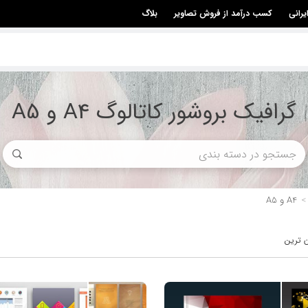
یرانی
کسب درآمد از فروش تصاویر
بلاگ
گرافیک بروشور کاتالوگ A4 و A5
A4 و A5
ن ترین