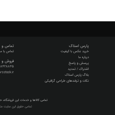
پارس استاک
تماس و پ
خرید عکس با کیفیت
تماس با ما
درباره ما
فروش و پ
پرسش و پاسخ
 28428845
اشتراک / تمدید
sstock.ir
بلاگ پارس استاک
نکات و ترفندهای طراحی گرافیکی
تمامي كالاها و خدمات اين فروشگاه، ح
تمامی حقوق این سایت متع