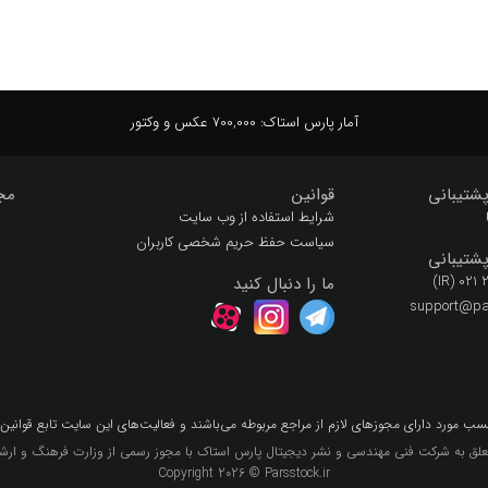
آمار پارس استاک:
700,000 عکس و وکتور
شتیبانی
قوانین
مج
شرایط استفاده از وب سایت
سیاست حفظ حریم شخصی کاربران
شتیبانی
(IR) 021
ما را دنبال کنید
support@par
سب مورد داراي مجوزهاي لازم از مراجع مربوطه مي‌باشند و فعاليت‌هاي اين سايت تابع قوانين
لق به شرکت فنی مهندسی و نشر دیجیتال پارس استاک با مجوز رسمی از وزارت فرهنگ و ارشاد
Copyright 2026 © Parsstock.ir