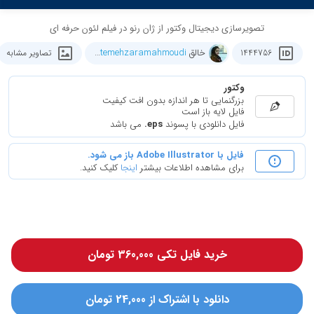
تصویرسازی دیجیتال وکتور از ژان رنو در فیلم لئون حرفه ای
خالق
fatemehzaramahmoudi
1444756
تصاویر مشابه
وکتور
بزرگنمایی تا هر اندازه بدون افت کیفیت
فایل لایه باز است
فایل دانلودی با پسوند
.eps
می باشد
فایل با Adobe Illustrator باز می شود.
برای مشاهده اطلاعات بیشتر
اینجا
کلیک کنید.
خرید فایل تکی 360,000 تومان
دانلود با اشتراک از 24,000 تومان