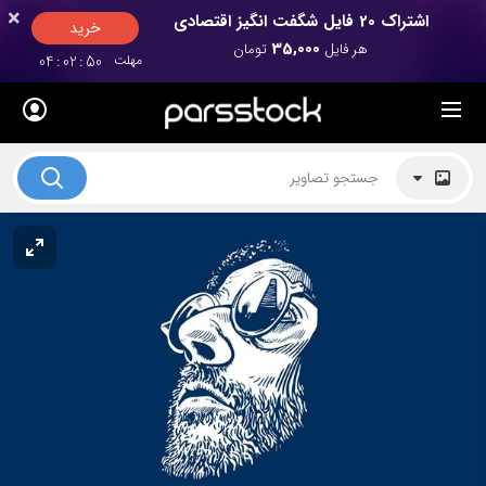
×
×
اشتراک 20 فایل شگفت انگیز اقتصادی
خرید
35,000
هر فایل
تومان
مهلت
50
:
02
:
04
لیست قیمت ها
کاربرد تصاویر
موضوعات تصاویر
دکوراسیون و فضاها
هنرمندان ایرانی
کسب درآمد از فروش تصاویر
021 28428845
تماس با ما
بلاگ پارس استاک