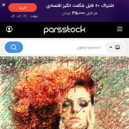
×
×
اشتراک 20 فایل شگفت انگیز اقتصادی
خرید
35,000
هر فایل
تومان
مهلت
19
:
02
:
04
لیست قیمت ها
کاربرد تصاویر
موضوعات تصاویر
دکوراسیون و فضاها
هنرمندان ایرانی
کسب درآمد از فروش تصاویر
021 28428845
تماس با ما
بلاگ پارس استاک