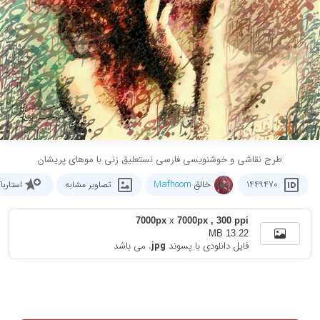
طرح نقاشی و خوشنویسی فارسی نستعلیق زنی با موهای پریشان
خالق
Mafhoom
1449470
تصاویر مشابه
استارب
7000px
x
7000px , 300 ppi
13.22 MB
فایل دانلودی با پسوند
.jpg
می باشد