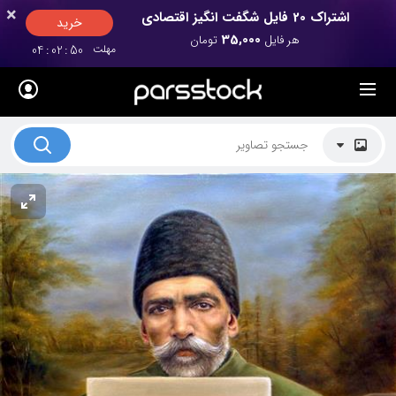
×
×
اشتراک 20 فایل شگفت انگیز اقتصادی
خرید
35,000
هر فایل
تومان
مهلت
49
:
02
:
04
لیست قیمت ها
کاربرد تصاویر
موضوعات تصاویر
دکوراسیون و فضاها
هنرمندان ایرانی
کسب درآمد از فروش تصاویر
021 28428845
تماس با ما
بلاگ پارس استاک