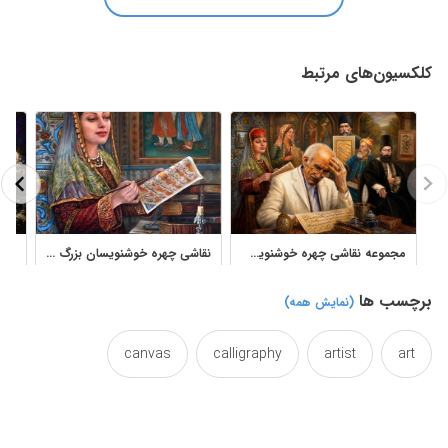
کلکسیون‌های مرتبط
مجموعه نقاشی چهره خوشنویسان برجسته ایرانی آثار استاد نادر لنجانی
نقاشی چهره خوشنویسان بزرگ ایرانی
برچسب ها
(نمایش همه)
canvas
calligraphy
artist
art
colourd
colour
color
chroma