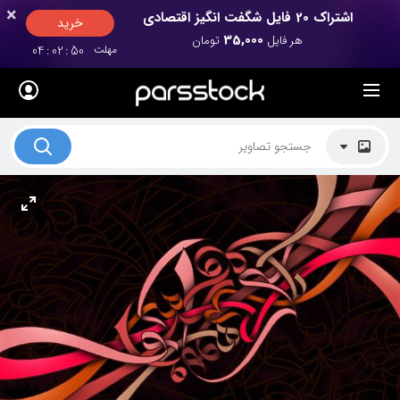
×
×
اشتراک 20 فایل شگفت انگیز اقتصادی
خرید
35,000
هر فایل
تومان
مهلت
49
:
02
:
04
لیست قیمت ها
کاربرد تصاویر
موضوعات تصاویر
دکوراسیون و فضاها
هنرمندان ایرانی
کسب درآمد از فروش تصاویر
021 28428845
تماس با ما
بلاگ پارس استاک