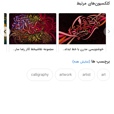
کلکسیون‌های مرتبط
خوشنویسی مدرن با خط ابداعی رنگ های قرمز و مشکی
مجموعه نقاشیخط آثار رضا ساریخانی با ترکیب‌بندی مدرن و انتزاعی
برچسب ها
(نمایش همه)
calligraphy
artwork
artist
art
cloak
chalice
canvas
calligraphypainting
digital
design
decoration
culture