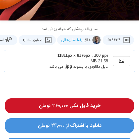
سر پیاله بپوشان که خرقه پوش آمد
خالق
رضا ساریخانی
1504434
تصاویر مشابه
است
11811px
x
8376px , 300 ppi
21.58 MB
فایل دانلودی با پسوند
.jpg
می باشد
خرید فایل تکی 360,000 تومان
دانلود با اشتراک از 24,000 تومان