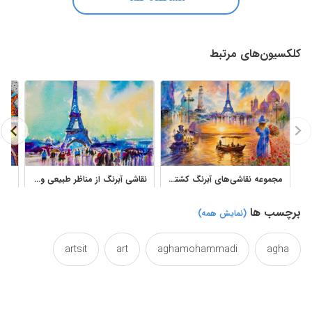
کلکسیون‌های مرتبط
مجموعه نقاشی‌های آبرنگ کشتی، دریا و مناظر شهری اثر فرخ محمدی
نقاشی آبرنگ از مناظر طبیعی و شهری
برچسب ها
(نمایش همه)
artsit
art
aghamohammadi
agha
colored
colorant
color
chromatic