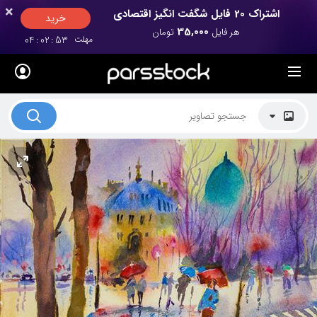
×
×
اشتراک 20 فایل شگفت انگیز اقتصادی
خرید
35,000
هر فایل
تومان
مهلت
52
:
02
:
04
لیست قیمت ها
کاربرد تصاویر
موضوعات تصاویر
دکوراسیون و فضاها
هنرمندان ایرانی
کسب درآمد از فروش تصاویر
021 28428845
تماس با ما
بلاگ پارس استاک