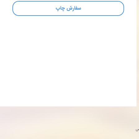
سفارش چاپ
س