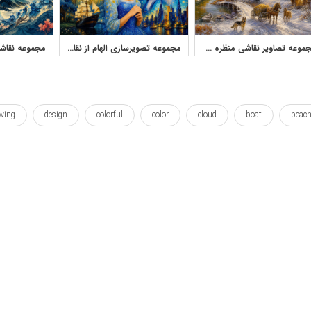
مجموعه تصاویر نقاشی منظره طبیعت و روستا با سبک رنگ روغن
مجموعه تصویرسازی الهام از نقاشی شب پر ستاره ونگوگ
wing
design
colorful
color
cloud
boat
beac
ueentop
portal
port
paints
paintings
painting
ب
آبرنگ
آبرنگی
آرت
آسمان
آقا
آقامحمدی
ساحل
طراحی
طرح
غروب
غروب خورشید
فرخ
شتی
کوئین تاپ