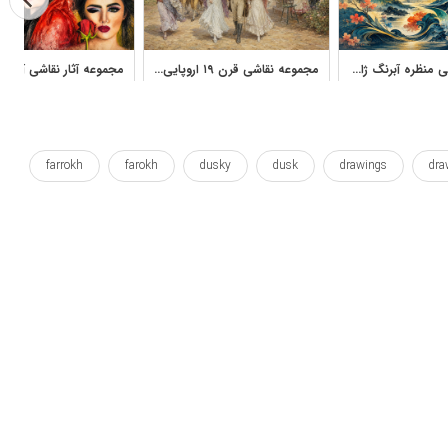
مجموعه نقاشی منظره آبرنگ ژاپنی برای دکور و طراحی
مجموعه نقاشی قرن ۱۹ اروپایی با صحنه‌های تاریخی و روزمره
farrokh
farokh
dusky
dusk
drawings
dra
sky
ship
seaside
sea
river
q
ابر
اسمان
بندر
پورتال
چشم انداز
دریا
قایق
ماهیگیری
محمدی
منظره
نقاشی