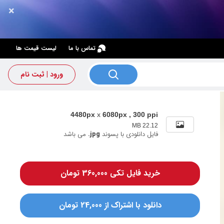
×
×
تماس با ما
لیست قیمت ها
ورود | ثبت نام
4480px
x
6080px , 300 ppi
22.12 MB
فایل دانلودی با پسوند
.jpg
می باشد
خرید فایل تکی 360,000 تومان
دانلود با اشتراک از 24,000 تومان