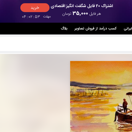
اشتراک 20 فایل شگفت انگیز اقتصادی
خرید
35,000
هر فایل
تومان
مهلت
52
:
02
:
04
یرانی
کسب درآمد از فروش تصاویر
بلاگ