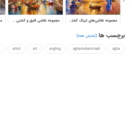
مجموعه نقاشی‌های آبرنگ کشتی، دریا و مناظر شهری اثر فرخ محمدی
مجموعه نقاشی قایق و کشتی در دریا با سبک رنگ روغن
برچسب ها
(نمایش همه)
h
artsit
art
angling
aghamohammadi
agha
painted
paint
mohammadi
landscape
fishing
sunset
view
wallposter
water
watercolor
آ
دریا کنار
رنگ
رنگارنگ
رنگی
رود
رودخانه
نقاشی شده
نقاشی ها
هنر
هنری
وال پوستر
ک