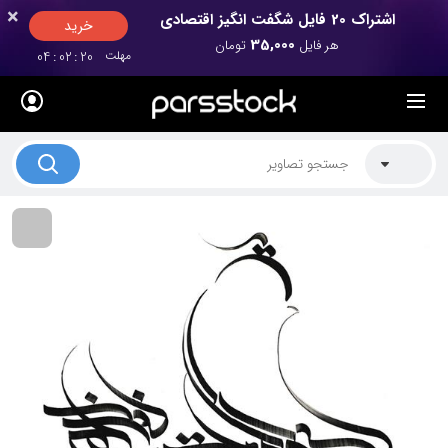
×
×
اشتراک 20 فایل شگفت انگیز اقتصادی
خرید
35,000
هر فایل
تومان
مهلت
20
:
02
:
04
لیست قیمت ها
کاربرد تصاویر
موضوعات تصاویر
دکوراسیون و فضاها
هنرمندان ایرانی
کسب درآمد از فروش تصاویر
021 28428845
تماس با ما
بلاگ پارس استاک