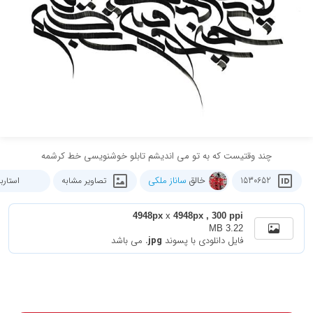
چند وقتیست که به تو می اندیشم تابلو خوشنویسی خط کرشمه
خالق
ساناز ملکی
1530652
تصاویر مشابه
استار
4948px
x
4948px , 300 ppi
3.22 MB
فایل دانلودی با پسوند
.jpg
می باشد