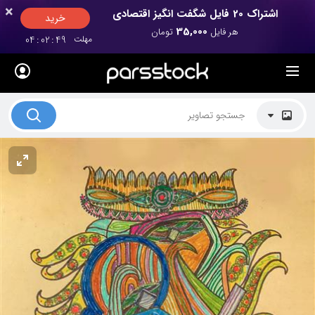
×
×
اشتراک 20 فایل شگفت انگیز اقتصادی
خرید
35,000
هر فایل
تومان
مهلت
49
:
02
:
04
لیست قیمت ها
کاربرد تصاویر
موضوعات تصاویر
دکوراسیون و فضاها
هنرمندان ایرانی
کسب درآمد از فروش تصاویر
021 28428845
تماس با ما
بلاگ پارس استاک