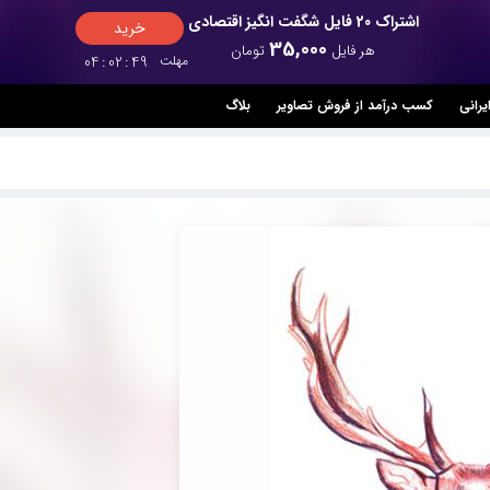
اشتراک 20 فایل شگفت انگیز اقتصادی
خرید
35,000
هر فایل
تومان
مهلت
49
:
02
:
04
یرانی
کسب درآمد از فروش تصاویر
بلاگ