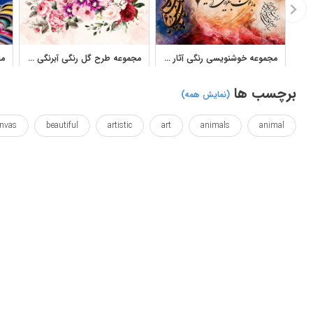
مجموعه خوشنویسی رنگی آثار اعظم علی‌زاده نیک برای طراحی و دکور
مجموعه طرح گل رنگی آبرنگی برای چاپ و طراحی گرافیکی
برچسب ها
(نمایش همه)
nvas
beautiful
artistic
art
animals
animal
draw
designing
designideas
designed
design
susan
tinted
wallposter
wildlife
آرت
بوم
صادقی
طراحی
طراحی شده
طرح
گوزن
گوزن 