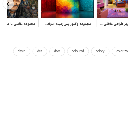
مجموعه تصاویر طراحی داخلی اتاق کودک با دکوراسیون رنگی و مدرن
مجموعه وکتور پس‌زمینه انتزاعی رنگی برای طراحی گرافیک و محتوای دیجیتال
desig
des
deer
coloured
colory
colorize
stained
stag
sadeghi
queentop
pensils
رنگ
رنگی
رنگی شده
زیبا
سوزان
کوئین تاپ