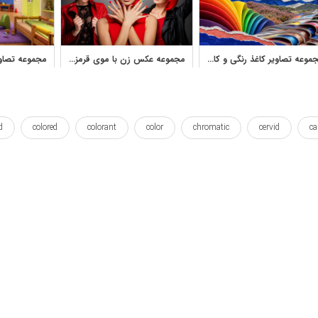
مجموعه تصاویر کاغذ رنگی و کاغذ پاره برای طراحی گرافیک
مجموعه عکس زن با موی قرمز و ناخن رنگی برای طراحی زیبایی
d
colored
colorant
color
chromatic
cervid
ca
pensil
pencils
pencil
painting
elk
drawn
تابلو
تابلو بوم
ترسیم
حیات وحش
حیوان
حیوانات
زدن
مداد
نقاشی
هنر
هنری
وال پوستر
کشیدن