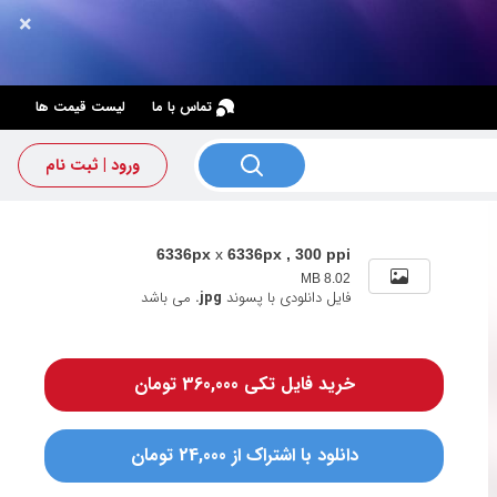
×
×
تماس با ما
لیست قیمت ها
ورود | ثبت نام
6336px
x
6336px , 300 ppi
8.02 MB
فایل دانلودی با پسوند
.jpg
می باشد
خرید فایل تکی 360,000 تومان
دانلود با اشتراک از 24,000 تومان