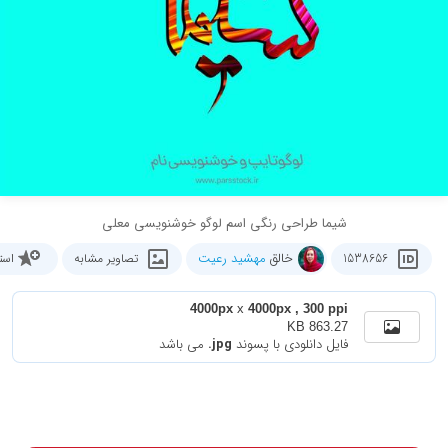
شیما طراحی رنگی اسم لوگو خوشنویسی معلی
خالق
مهشید رعیت
1538656
تصاویر مشابه
است
4000px
x
4000px , 300 ppi
863.27 KB
فایل دانلودی با پسوند
.jpg
می باشد