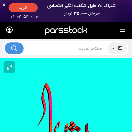
×
×
اشتراک 20 فایل شگفت انگیز اقتصادی
خرید
35,000
هر فایل
تومان
مهلت
52
:
02
:
04
لیست قیمت ها
کاربرد تصاویر
موضوعات تصاویر
دکوراسیون و فضاها
هنرمندان ایرانی
کسب درآمد از فروش تصاویر
021 28428845
تماس با ما
بلاگ پارس استاک