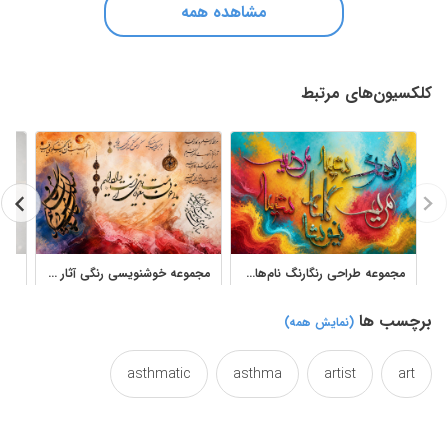
مشاهده همه
کلکسیون‌های مرتبط
مجموعه طراحی رنگارنگ نام‌های ایرانی آثار مهشید رعیت
مجموعه خوشنویسی رنگی آثار اعظم علی‌زاده نیک برای طراحی و دکور
برچسب ها
(نمایش همه)
asthmatic
asthma
artist
art
calligraphic
caligraphy
business
beautiful