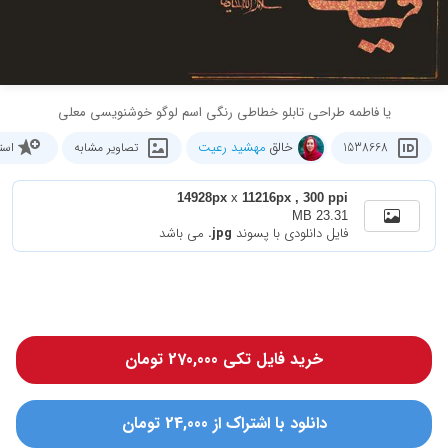
یا فاطمه طراحی تابلو خطاطی رنگی اسم لوگو خوشنویسی معلی
خالق
مهشید رعیت
1538668
تصاویر مشابه
است
14928px
x
11216px , 300 ppi
23.31 MB
فایل دانلودی با پسوند
.jpg
می باشد
خرید فایل تکی 270,000 تومان
دانلود با اشتراک از 24,000 تومان