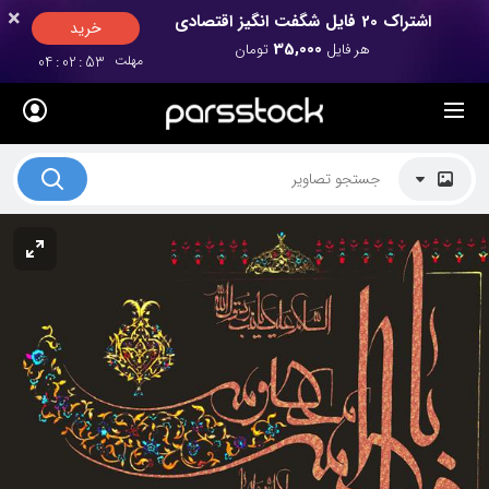
×
×
اشتراک 20 فایل شگفت انگیز اقتصادی
خرید
35,000
هر فایل
تومان
مهلت
52
:
02
:
04
لیست قیمت ها
کاربرد تصاویر
موضوعات تصاویر
دکوراسیون و فضاها
هنرمندان ایرانی
کسب درآمد از فروش تصاویر
021 28428845
تماس با ما
بلاگ پارس استاک