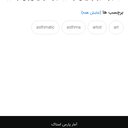
برچسب ها
(نمایش همه)
asthmatic
asthma
artist
art
calligraphic
caligraphy
business
beautiful
canvas
calligraphy
calligraphical
colored
colorant
color
chromatic
coloured
colory
colorized
colorful
design
desig
des
decorative
decor
draw
designing
designideas
designed
آمار پارس استاک: