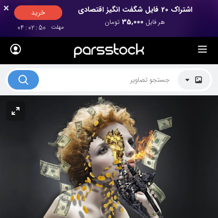
×
×
اشتراک 20 فایل شگفت انگیز اقتصادی
خرید
35,000
هر فایل
تومان
مهلت
50
:
02
:
04
لیست قیمت ها
کاربرد تصاویر
موضوعات تصاویر
دکوراسیون و فضاها
هنرمندان ایرانی
کسب درآمد از فروش تصاویر
021 28428845
تماس با ما
بلاگ پارس استاک