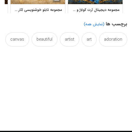
مجموعه دیجیتال آرت کولاژ و خوشنویسی آثار خشایار فرخی
مجموعه تابلو خوشنویسی آثار مهشید رعیت برای دکور و طراحی هنری
برچسب ها
(نمایش همه)
canvas
beautiful
artist
art
adoration
des
decorative
decor
colorful
color
designideas
designed
design
desig
effect
drawn
draw
digital
designing
interior
fount
farsi
farrokhi
efficacy
kheshayar
khashayar
iranian
iran