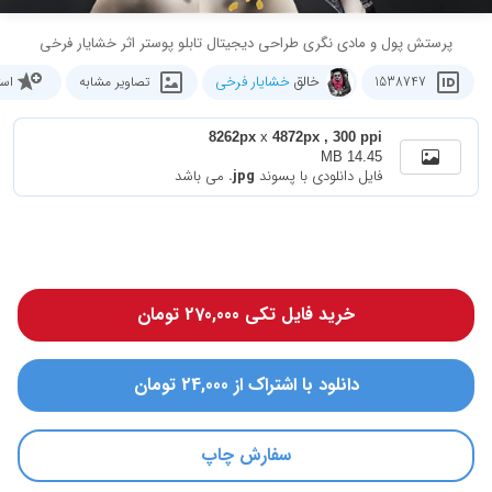
پرستش پول و مادی نگری طراحی دیجیتال تابلو پوستر اثر خشایار فرخی
خالق
خشایار فرخی
1538747
تصاویر مشابه
است
8262px
x
4872px , 300 ppi
14.45 MB
فایل دانلودی با پسوند
.jpg
می باشد
خرید فایل تکی 270,000 تومان
دانلود با اشتراک از 24,000 تومان
سفارش چاپ