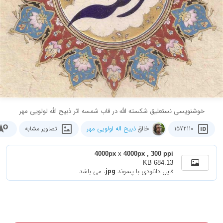
خوشنویسی نستعلیق شکسته الله در قاب شمسه اثر ذبیح الله لولویی مهر
خالق
ذبیح اله لولویی مهر
1572110
تصاویر مشابه
4000px
x
4000px , 300 ppi
684.13 KB
فایل دانلودی با پسوند
.jpg
می باشد