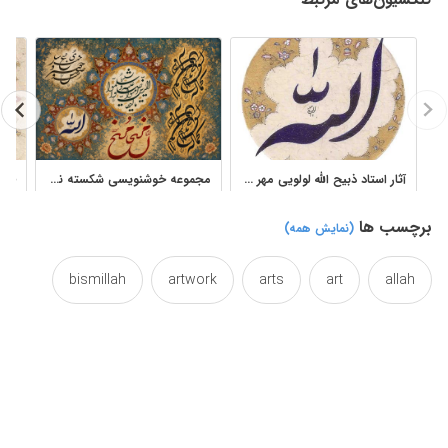
آثار استاد ذبیح الله لولویی مهر تابلو خوشنویسی شکسته نستعلیق دایره ای
مجموعه خوشنویسی شکسته نستعلیق آثار ذبیح‌الله لولوئی مهر با تذهیب
برچسب ها
(نمایش همه)
bismillah
artwork
arts
art
allah
caligraphy
busted
broken
brocken
calligraphical
calligraphic
calligrapher