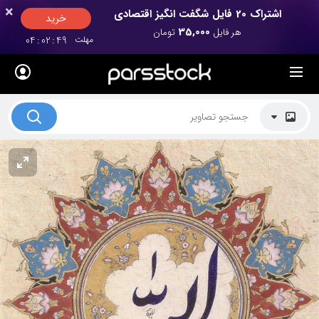
×
×
اشتراک 20 فایل شگفت انگیز اقتصادی
خرید
35,000
هر فایل
تومان
مهلت
48
:
02
:
04
لیست قیمت ها
کاربرد تصاویر
موضوعات تصاویر
دکوراسیون و فضاها
هنرمندان ایرانی
کسب درآمد از فروش تصاویر
021 28428845
تماس با ما
بلاگ پارس استاک