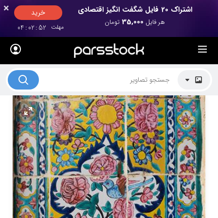
×
×
اشتراک 20 فایل شگفت انگیز اقتصادی
خرید
35,000
هر فایل
تومان
مهلت
52
:
02
:
04
لیست قیمت ها
کاربرد تصاویر
موضوعات تصاویر
دکوراسیون و فضاها
هنرمندان ایرانی
کسب درآمد از فروش تصاویر
021 28428845
تماس با ما
بلاگ پارس استاک