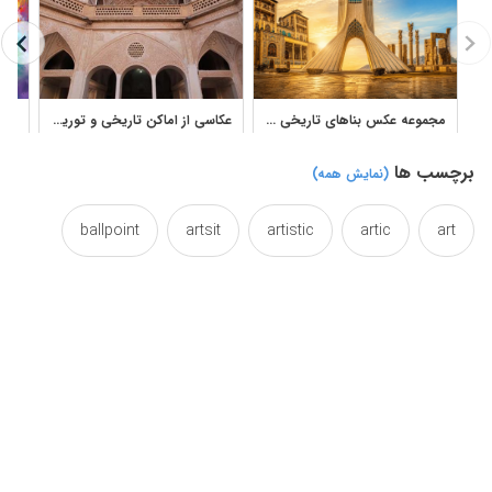
مجموعه عکس بناهای تاریخی ایران دانلود تصاویر تخت جمشید، اصفهان و تهران
عکاسی از اماکن تاریخی و توریستی ایران
برچسب ها
(نمایش همه)
ballpoint
artsit
artistic
artic
art
colorful
bullets
bullet
blowball
drawing
colourful
colorfully
colorfull
iran
henri
gullet
globule
drawings
masjidil
masjid
masjed
iranian
irani