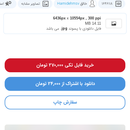
خالق
Hamidehmsv
1646118
تصاویر مشابه
است
6436px
x
10554px , 300 ppi
14.11 MB
فایل دانلودی با پسوند
.jpg
می باشد
خرید فایل تکی 270,000 تومان
دانلود با اشتراک از 24,000 تومان
سفارش چاپ