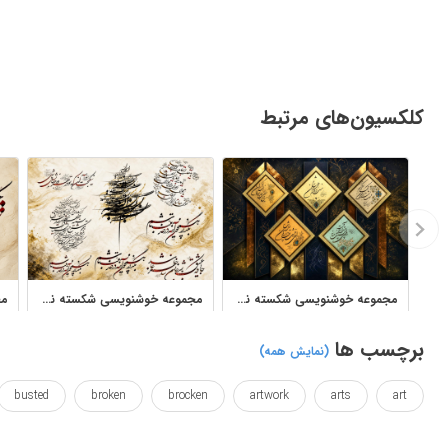
کلکسیون‌های مرتبط
مجموعه خوشنویسی شکسته نستعلیق استاد یوسف کله‌جاهی
مجموعه خوشنویسی شکسته نستعلیق آثار استاد احسان رسول منش
برچسب ها
(نمایش همه)
busted
broken
brocken
artwork
arts
art
has
grunge
fractured
farsi
efficacy
effect