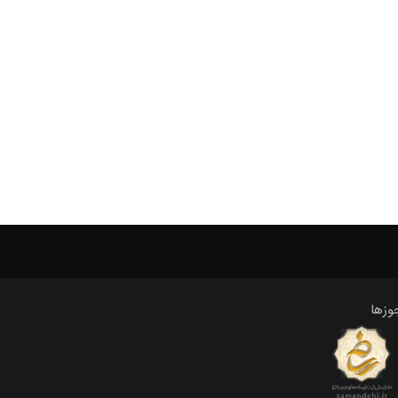
professor
poem
persian
persia
perched
pa
work
where
wallposter
vintage
view
با ارزش
به
پارس
پارسی
پتینه
جایی که
شهر
شکسته
فارسی
قدیمی
قلب
گرانج
وال پوستر
وینتیج
کار
کار هنری
کله جاهی
وزها