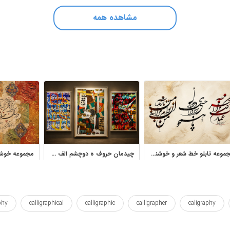
مشاهده همه
مجموعه تابلو خط شعر و خوشنویسی شکسته نستعلیق احسان رسول منش
چیدمان حروف ه دوچشم الف واو تابلو نقاشیخط استاد فرخ نسب
phy
calligraphical
calligraphic
calligrapher
caligraphy
ranian
iran
iot
in
ia
i
heart
he