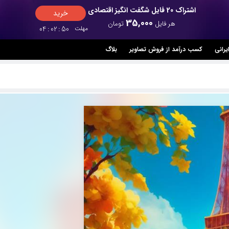
اشتراک 20 فایل شگفت انگیز اقتصادی
خرید
35,000
هر فایل
تومان
مهلت
49
:
02
:
04
یرانی
کسب درآمد از فروش تصاویر
بلاگ