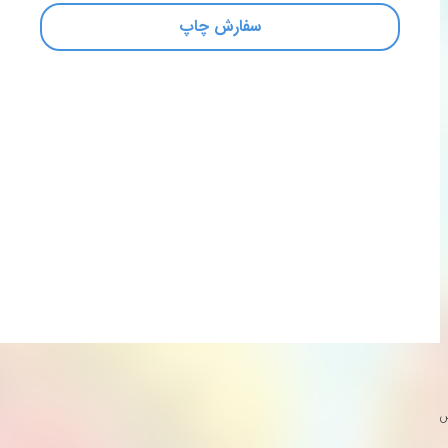
سفارش چاپ
س