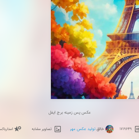
عکس پس زمینه برج ایفل
خالق
تولید عکس مهر
1719649
تصاویر مشابه
استارباک