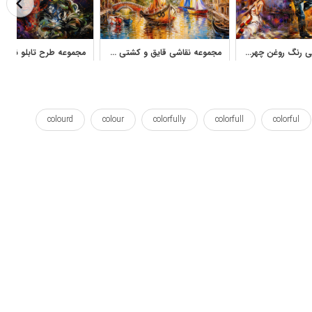
مجموعه نقاشی رنگ روغن چهره، زن، مرد و آثار هنری دکوراتیو
مجموعه نقاشی قایق و کشتی در دریا با سبک رنگ روغن
colourd
colour
colorfully
colorfull
colorful
pics
pic
photographs
photograph
photo
varico
varicoloured
wallposter
ایفل
برج
زمینه ها
زیبا
زیبای
زیبایی
ظریف