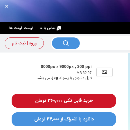
×
×
تماس با ما
لیست قیمت ها
ورود | ثبت نام
9000px
x
9000px , 300 ppi
32.97 MB
فایل دانلودی با پسوند
.jpg
می باشد
خرید فایل تکی 360,000 تومان
دانلود با اشتراک از 24,000 تومان