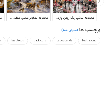
مجموعه نقاشی رنگ روغن پاریس و برج ایفل برای تابلو و پوستر دیواری
مجموعه تصاویر نقاشی منظره طبیعت و روستا با سبک رنگ روغن
برچسب ها
(نمایش همه)
ul
beauteous
backround
backgrounds
background
eiffel
dyes
dye
dray
colours
colourful
op
poster
poser
picutre
picturesque
picture
برج ها
پاریس
پس زدن
پس زمینه
پوستر
خوب
عکس
عکس ها
فرانسه
قشنگ
وال پوستر
کوئ