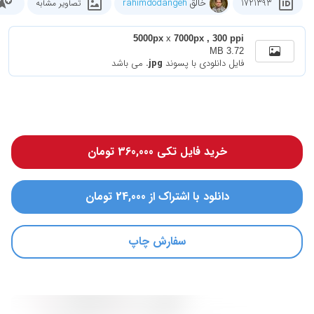
خالق
rahimdodangeh
1721393
تصاویر مشابه
5000px
x
7000px , 300 ppi
3.72 MB
فایل دانلودی با پسوند
.jpg
می باشد
خرید فایل تکی 360,000 تومان
دانلود با اشتراک از 24,000 تومان
سفارش چاپ