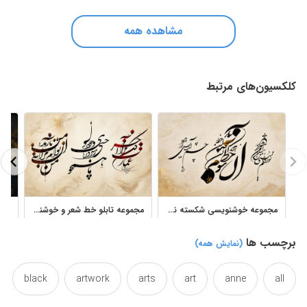
مشاهده همه
کلکسیون‌های مرتبط
مجموعه خوشنویسی شکسته نستعلیق از اشعار پارسی آثار رحیم دودانگه
مجموعه تابلو خط شعر و خوشنویسی شکسته نستعلیق احسان رسول منش
برچسب ها
(نمایش همه)
black
artwork
arts
art
anne
all