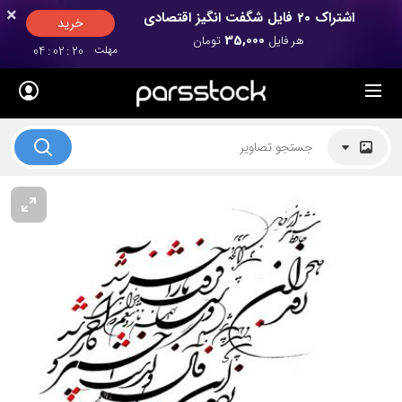
×
×
اشتراک 20 فایل شگفت انگیز اقتصادی
خرید
35,000
هر فایل
تومان
مهلت
19
:
02
:
04
لیست قیمت ها
کاربرد تصاویر
موضوعات تصاویر
دکوراسیون و فضاها
هنرمندان ایرانی
کسب درآمد از فروش تصاویر
021 28428845
تماس با ما
بلاگ پارس استاک