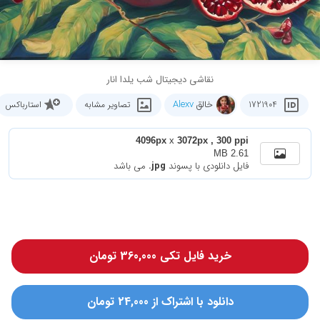
نقاشی دیجیتال شب یلدا انار
خالق
Alexv
1721904
تصاویر مشابه
استارباکس
4096px
x
3072px , 300 ppi
2.61 MB
فایل دانلودی با پسوند
.jpg
می باشد
خرید فایل تکی 360,000 تومان
دانلود با اشتراک از 24,000 تومان