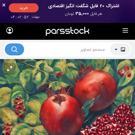
×
×
اشتراک 20 فایل شگفت انگیز اقتصادی
خرید
35,000
هر فایل
تومان
مهلت
52
:
02
:
04
لیست قیمت ها
کاربرد تصاویر
موضوعات تصاویر
دکوراسیون و فضاها
هنرمندان ایرانی
کسب درآمد از فروش تصاویر
021 28428845
تماس با ما
بلاگ پارس استاک