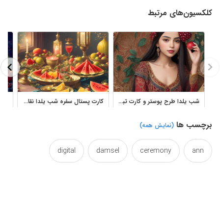
کلکسیون‌های مرتبط
شب یلدا طرح پوستر و کارت تبریک زیبا
کارت پستال سفره شب یلدا نقاشی رنگ روغن
برچسب ها
(نمایش همه)
digital
damsel
ceremony
ann
eventide
eve
eid
drawings
drawing
long
iranian
irani
iran
girl