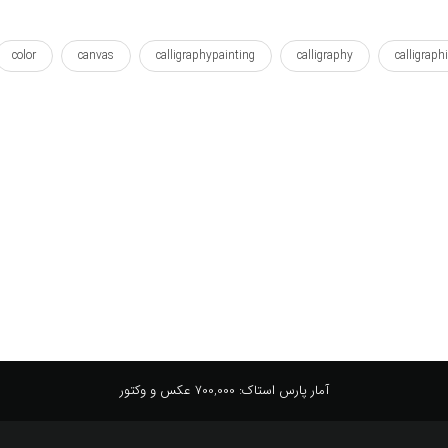
color
canvas
calligraphypainting
calligraphy
calligraphi
t
iranian
iran
fay
farsi
farrokhnasab
farro
tableau
shekasteh
queentop
professor
persian
p
y
yougurt
آرت
اثر
اثر هنری
استاد
افکت
خط نقاشی
خطاشی
خطاطی
خطنقاشی
خوشنویسی
شما
شکسته
فارسی
فرخ
فرخ نسب
فونت
ما
وال پوستر
کار
کار هنری
کوئین تاپ
آمار پارس استاک:
700,000 عکس و وکتور