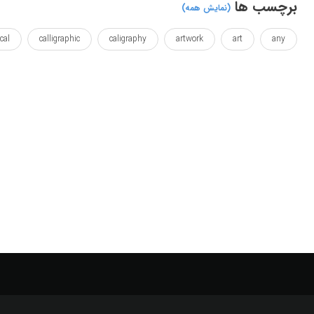
برچسب ها
(نمایش همه)
cal
calligraphic
caligraphy
artwork
art
any
kh
farokhnasab
farokh
fanta
every
efficacy
ersia
pars
nastaliq
nastaligh
naskh
nasab
ou
yogurt
yoghurt
writing
work
wallposter
تابلو بوم
تایپوگرافی
تزئینی
تو
خط
خط نسخ
دکوراتیو
رنگ
رنگارنگ
رنگی
رویا
رویایی
نقاشیخط
نوشتن
نوشته
هر
هنر
هنری