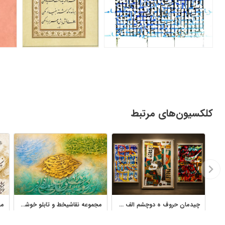
کلکسیون‌های مرتبط
چیدمان حروف ه دوچشم الف واو تابلو نقاشیخط استاد فرخ نسب
مجموعه نقاشیخط و تابلو خوشنویسی نستعلیق اثر زهرا عابدینی کهنموئی