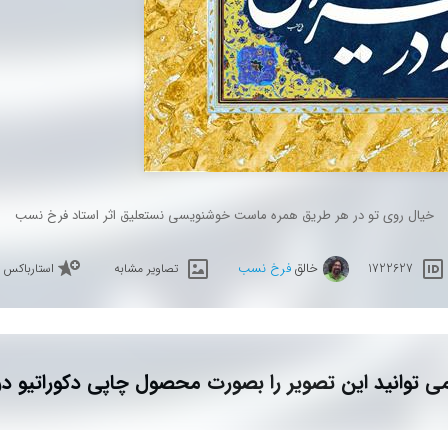
خیال روی تو در هر طریق همره ماست خوشنویسی نستعلیق اثر استاد فرخ نسب
خالق
فرخ نسب
1722627
تصاویر مشابه
استارباکس
ی توانید این تصویر را بصورت محصول چاپی دکوراتیو در