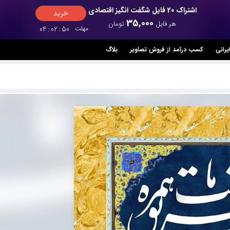
اشتراک 20 فایل شگفت انگیز اقتصادی
خرید
35,000
هر فایل
تومان
مهلت
49
:
02
:
04
یرانی
کسب درآمد از فروش تصاویر
بلاگ