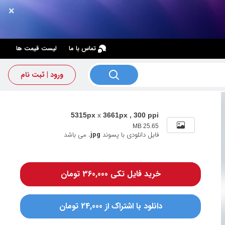
×
×
تماس با ما
لیست قیمت ها
ورود | ثبت نام
5315px
x
3661px , 300 ppi
25.65 MB
فایل دانلودی با پسوند
.jpg
می باشد
خرید فایل تکی 360,000 تومان
دانلود با اشتراک از 24,000 تومان